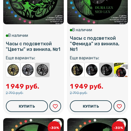
В наличии
В наличии
Часы с подсветкой
Часы с подсветкой
"Фемида" из винила,
"Цветы" из винила, №1
№1
Еще варианты:
Еще варианты:
1 949 руб.
1 949 руб.
2 790 руб.
2 790 руб.
favorite_border
favorite_border
КУПИТЬ
КУПИТЬ
-30%
-30%