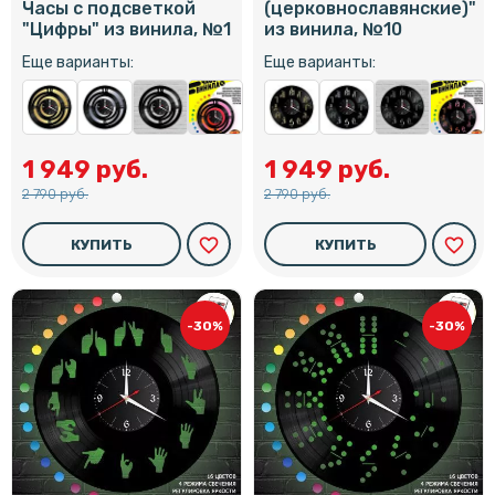
Часы с подсветкой
(церковнославянские)"
"Цифры" из винила, №1
из винила, №10
Еще варианты:
Еще варианты:
1 949 руб.
1 949 руб.
2 790 руб.
2 790 руб.
favorite_border
favorite_border
КУПИТЬ
КУПИТЬ
-30%
-30%