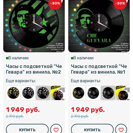
-30%
-30%
В наличии
В наличии
Часы с подсветкой "Че
Часы с подсветкой "Че
Гевара" из винила, №2
Гевара" из винила, №1
Еще варианты:
Еще варианты:
1 949 руб.
1 949 руб.
2 790 руб.
2 790 руб.
favorite_border
favorite_border
КУПИТЬ
КУПИТЬ