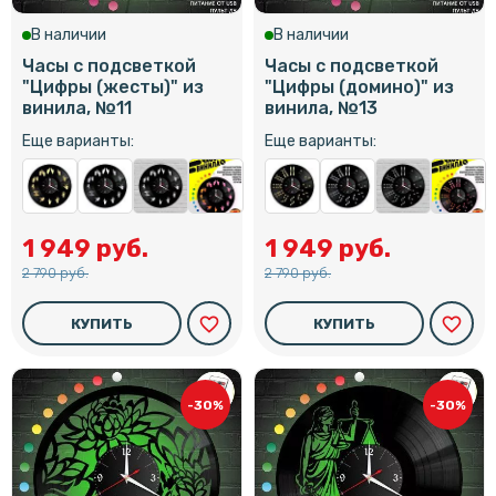
В наличии
В наличии
Часы с подсветкой
Часы с подсветкой
"Цифры (жесты)" из
"Цифры (домино)" из
винила, №11
винила, №13
Еще варианты:
Еще варианты:
1 949 руб.
1 949 руб.
2 790 руб.
2 790 руб.
favorite_border
favorite_border
КУПИТЬ
КУПИТЬ
-30%
-30%