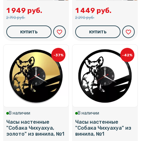
1 949 руб.
1 449 руб.
2 790 руб.
2 290 руб.
favorite_border
favorite_border
КУПИТЬ
КУПИТЬ
-37%
-42%
В наличии
В наличии
Часы настенные
Часы настенные
"Собака Чихуахуа,
"Собака Чихуахуа" из
золото" из винила, №1
винила, №1