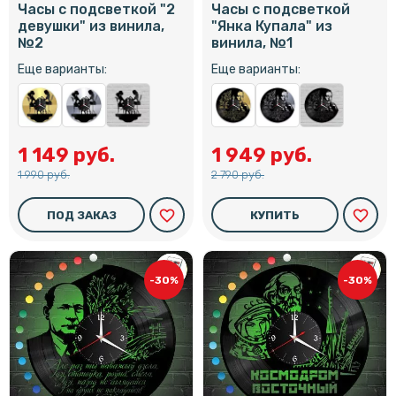
Часы с подсветкой "2
Часы с подсветкой
девушки" из винила,
"Янка Купала" из
№2
винила, №1
Еще варианты:
Еще варианты:
1 149 руб.
1 949 руб.
1 990 руб.
2 790 руб.
favorite_border
favorite_border
ПОД ЗАКАЗ
КУПИТЬ
-30%
-30%