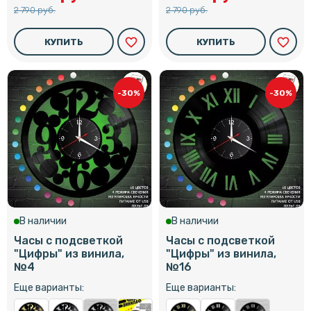
2 790 руб.
2 790 руб.
favorite_border
favorite_border
КУПИТЬ
КУПИТЬ
-30%
-30%
В наличии
В наличии
Часы с подсветкой
Часы с подсветкой
"Цифры" из винила,
"Цифры" из винила,
№4
№16
Еще варианты:
Еще варианты: