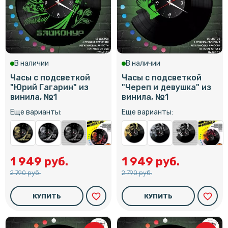
В наличии
В наличии
Часы с подсветкой
Часы с подсветкой
"Юрий Гагарин" из
"Череп и девушка" из
винила, №1
винила, №1
Еще варианты:
Еще варианты:
1 949 руб.
1 949 руб.
2 790 руб.
2 790 руб.
favorite_border
favorite_border
КУПИТЬ
КУПИТЬ