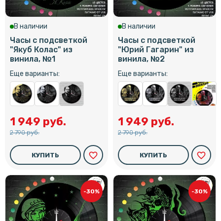
В наличии
В наличии
Часы с подсветкой
Часы с подсветкой
"Якуб Колас" из
"Юрий Гагарин" из
винила, №1
винила, №2
Еще варианты:
Еще варианты:
1 949 руб.
1 949 руб.
2 790 руб.
2 790 руб.
favorite_border
favorite_border
КУПИТЬ
КУПИТЬ
-30%
-30%