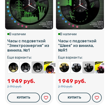
В наличии
В наличии
Часы с подсветкой
Часы с подсветкой
"Электроэнергия" из
"Швея" из винила,
винила, №1
№R1
Еще варианты:
Еще варианты:
1 949 руб.
1 949 руб.
2 790 руб.
2 790 руб.
favorite_border
favorite_border
КУПИТЬ
КУПИТЬ