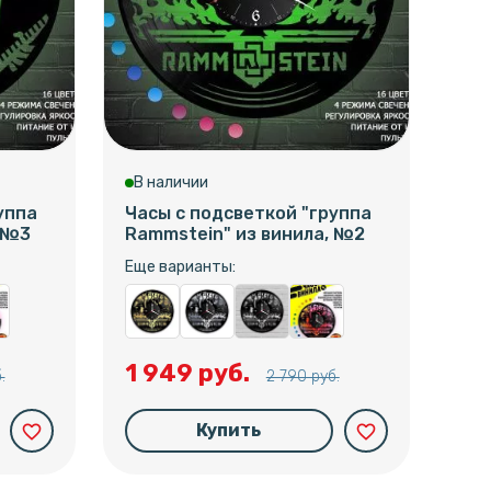
В наличии
В 
уппа
Часы с подсветкой "группа
Час
, №3
Rammstein" из винила, №2
Ram
Еще варианты:
Еще
1 949 руб.
1 
.
2 790 руб.
Купить
favorite_border
favorite_border