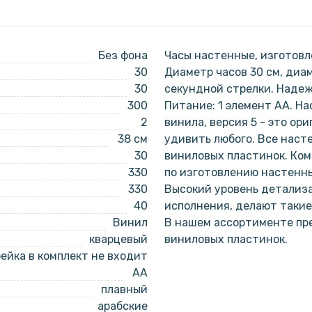
Без фона
Часы настенные, изготовл
30
Диаметр часов 30 см, диа
30
секундной стрелки. Наде
300
Питание: 1 элемент АА. Н
2
винила, версия 5 - это ор
38 см
удивить любого. Все наст
30
виниловых пластинок. Ко
330
по изготовлению настенны
330
Высокий уровень детализа
40
исполнения, делают такие
Винил
В нашем ассортименте пре
кварцевый
виниловых пластинок.
ейка в комплект не входит
AA
плавный
арабские