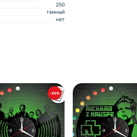
250
темный
нет
-30%