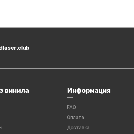
laser.club
з винила
Информация
FAQ
Оплата
и
Доставка