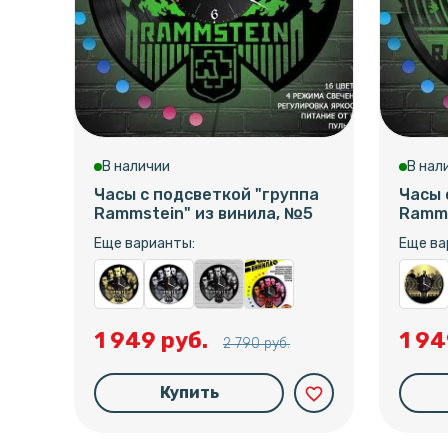
В наличии
В нал
Часы с подсветкой "группа
Часы 
Rammstein" из винила, №5
Ramms
Еще варианты:
Еще ва
1 949 руб.
1 94
2 790 руб.
Купить
favorite_border