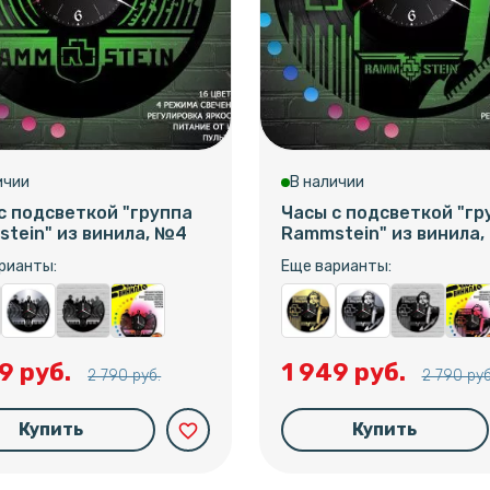
ичии
В наличии
с подсветкой "группа
Часы с подсветкой "гр
tein" из винила, №4
Rammstein" из винила
рианты:
Еще варианты:
9 руб.
1 949 руб.
2 790 руб.
2 790 руб
Купить
Купить
favorite_border