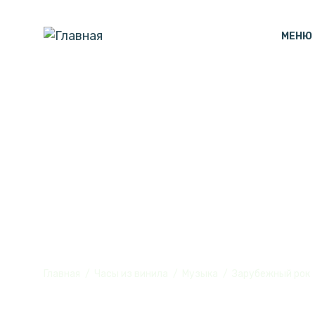
МЕНЮ
Часы настенн
винила, №5
Главная
Часы из винила
Музыка
Зарубежный рок