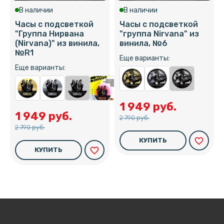
В наличии
В наличии
Часы с подсветкой
Часы с подсветкой
"Группа Нирвана
"группа Nirvana" из
(Nirvana)" из винила,
винила, №6
№R1
Еще варианты:
Еще варианты:
1 949 руб.
1 949 руб.
2 790 руб.
2 790 руб.
favorite_border
КУПИТЬ
favorite_border
КУПИТЬ