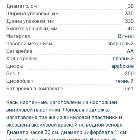
Диаметр, см
30
Ширина упаковки, мм
330
Длина упаковки, мм
330
Высота упаковки, мм
40
Материал
Винил
Часовой механизм
кварцевый
Батарейка
AA
Ход стрелки
плавный
Цифры
арабские
Вес, г
250
Циферблат
темный
Батарейка в комплекте
нет
Часы настенные, изготовлены из настоящей
виниловой пластинки. Фоновая подложка
изготовлена так же из виниловой пластинки и
окрашена акриловой краской на водной основе.
Диаметр часов 30 см, диаметр циферблата 11 см.
Плавный ход секундной стрелки. Надежный