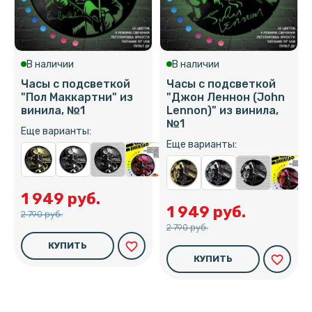
В наличии
В наличии
Часы с подсветкой
Часы с подсветкой
"Пол Маккартни" из
"Джон Леннон (John
винила, №1
Lennon)" из винила,
№1
Еще варианты:
Еще варианты:
1 949 руб.
1 949 руб.
2 790 руб.
2 790 руб.
favorite_border
КУПИТЬ
favorite_border
КУПИТЬ