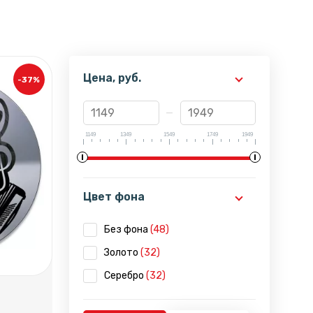
Цена, руб.
-37%
1149
1349
1549
1749
1949
Цвет фона
Без фона
(48)
Золото
(32)
Серебро
(32)