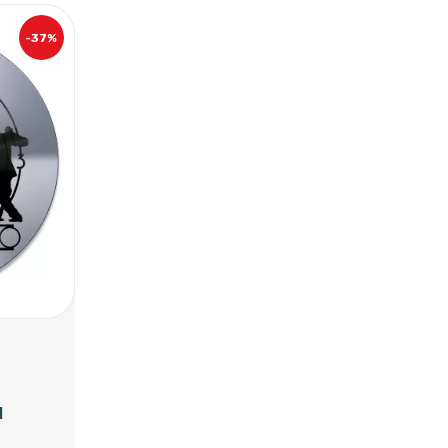
-37%
1