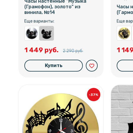
Часы настенные "Музыка
(Грамофон), золото" из
Часы 
винила, №14
(Гармо
Еще варианты:
Еще вар
1 449 руб.
1 14
2 290 руб.
Купить
favorite_border
-37%