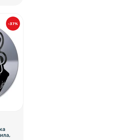
-37%
ка
ила,