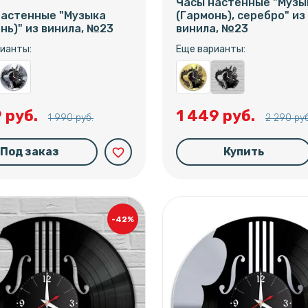
Часы настенные "Музы
настенные "Музыка
(Гармонь), серебро" из
нь)" из винила, №23
винила, №23
ианты:
Еще варианты:
9 руб.
1 449 руб.
1 990 руб.
2 290 руб
Под заказ
Купить
favorite_border
-42%