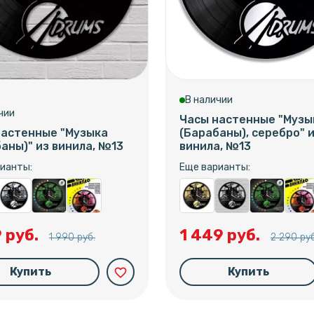
В наличии
чии
Часы настенные "Музы
настенные "Музыка
(Барабаны), серебро" 
аны)" из винила, №13
винила, №13
ианты:
Еще варианты:
9 руб.
1 449 руб.
1 990 руб.
2 290 руб
Купить
Купить
favorite_border