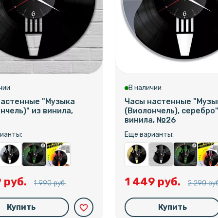
чии
В наличии
настенные "Музыка
Часы настенные "Музы
нчель)" из винила,
(Виолончель), серебро"
винила, №26
ианты:
Еще варианты:
9 руб.
1 449 руб.
1 990 руб.
2 290 руб
Купить
Купить
favorite_border