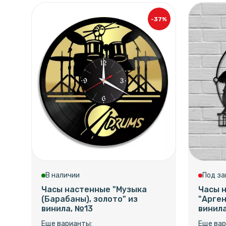
-37%
В наличии
Под за
Часы настенные "Музыка
Часы 
(Барабаны), золото" из
"Арген
винила, №13
винил
Еще варианты:
Еще вар