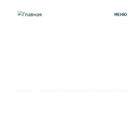
МЕНЮ
Разное – стр
Главная
Каталог
Часы из винила
Музыка
Разно