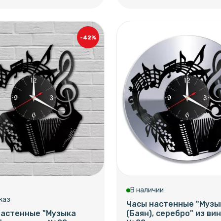
-42%
В наличии
каз
Часы настенные "Музы
настенные "Музыка
(Баян), серебро" из вин