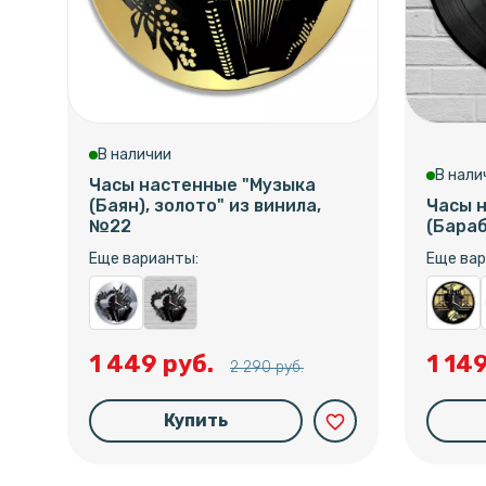
В наличии
В нали
Часы настенные "Музыка
(Баян), золото" из винила,
Часы 
№22
(Бараб
Еще варианты:
Еще вар
1 449 руб.
1 14
2 290 руб.
Купить
favorite_border