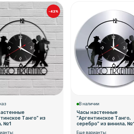
-42%
каз
В наличии
настенные
Часы настенные
тинское Танго" из
"Аргентинское Танго,
а, №1
серебро" из винила, №
ианты:
Еще варианты: