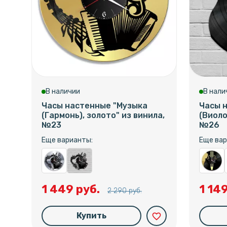
В наличии
В нали
Часы настенные "Музыка
Часы 
(Гармонь), золото" из винила,
(Виоло
№23
№26
Еще варианты:
Еще вар
1 449 руб.
1 14
2 290 руб.
Купить
favorite_border