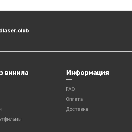
laser.club
з винила
Информация
FAQ
Оплата
и
Доставка
льтфильмы