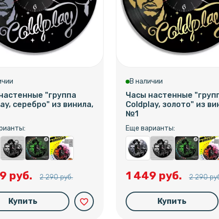
ичии
В наличии
настенные "группа
Часы настенные "груп
lay, серебро" из винила,
Coldplay, золото" из ви
№1
рианты:
Еще варианты:
9 руб.
1 449 руб.
2 290 руб.
2 290 руб
Купить
Купить
favorite_border