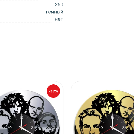
250
темный
нет
-37%