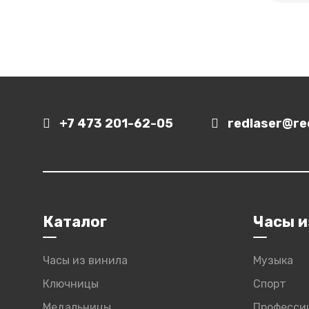
+7 473 201-62-05
redlaser@red
Каталог
Часы и
Часы из винила
Музыка
Ключницы
Спорт
Медальницы
Професси