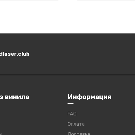
laser.club
з винила
Информация
FAQ
Оплата
и
Доставка