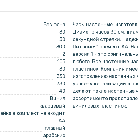
Без фона
Часы настенные, изготовл
30
Диаметр часов 30 см, диа
30
секундной стрелки. Наде
300
Питание: 1 элемент АА. На
2
версия 1 - это оригинальн
105
любого. Все настенные ча
30
пластинок. Компания имее
330
изготовлению настенных ч
330
уровень детализации и пр
40
делают такие настенные 
Винил
ассортименте представлен
кварцевый
виниловых пластинок.
ейка в комплект не входит
AA
плавный
арабские