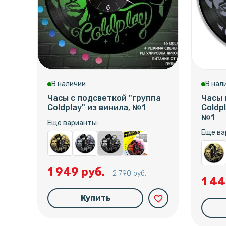
В наличии
В нал
Часы с подсветкой "группа
Часы 
Coldplay" из винила, №1
Coldp
№1
Еще варианты:
Еще ва
1 949 руб.
2 790 руб.
1 44
Купить
favorite_border