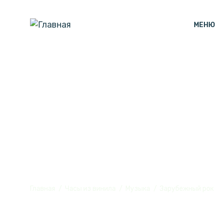
МЕНЮ
Часы настенн
винила, №1
Главная
Часы из винила
Музыка
Зарубежный рок