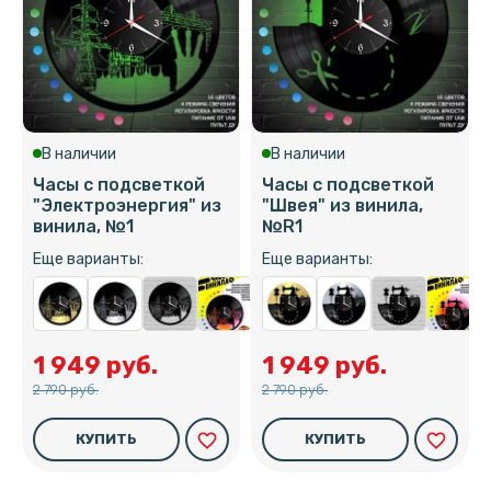
В наличии
В наличии
Часы с подсветкой
Часы с подсветкой
"Электроэнергия" из
"Швея" из винила,
винила, №1
№R1
Еще варианты:
Еще варианты:
1 949 руб.
1 949 руб.
2 790 руб.
2 790 руб.
favorite_border
favorite_border
КУПИТЬ
КУПИТЬ