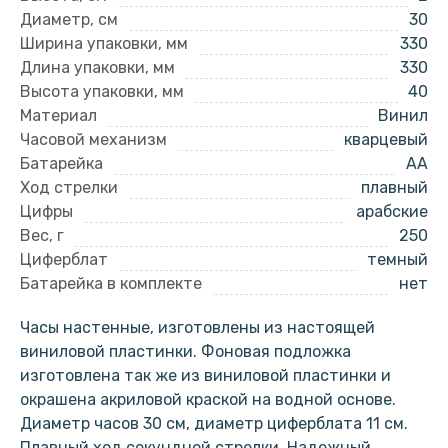
Диаметр, см
30
Ширина упаковки, мм
330
Длина упаковки, мм
330
Высота упаковки, мм
40
Материал
Винил
Часовой механизм
кварцевый
Батарейка
AA
Ход стрелки
плавный
Цифры
арабские
Вес, г
250
Циферблат
темный
Батарейка в комплекте
нет
Часы настенные, изготовлены из настоящей
виниловой пластинки. Фоновая подложка
изготовлена так же из виниловой пластинки и
окрашена акриловой краской на водной основе.
Диаметр часов 30 см, диаметр циферблата 11 см.
Плавный ход секундной стрелки. Надежный