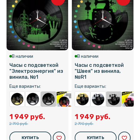
В наличии
В наличии
Часы с подсветкой
Часы с подсветкой
"Электроэнергия" из
"Швея" из винила,
винила, №1
№R1
Еще варианты:
Еще варианты:
1 949 руб.
1 949 руб.
2 790 руб.
2 790 руб.
favorite_border
favorite_border
КУПИТЬ
КУПИТЬ