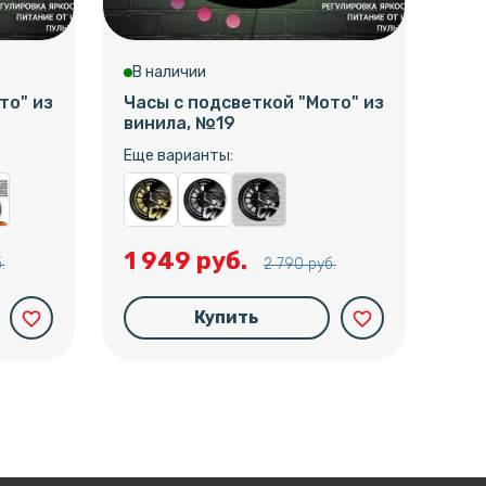
В наличии
В 
то" из
Часы с подсветкой "Мото" из
Час
винила, №19
вин
Еще варианты:
Еще
1 949 руб.
1 
.
2 790 руб.
Купить
favorite_border
favorite_border