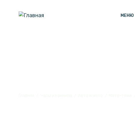
МЕНЮ
Часы настенн
Главная
Часы из винила
Авто и мото
Мото-тема