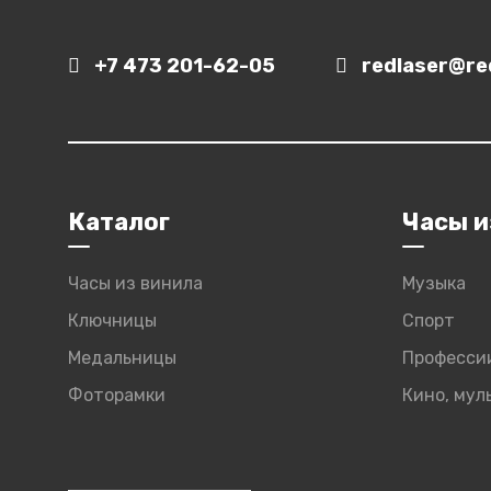
+7 473 201-62-05
redlaser@red
Каталог
Часы и
Часы из винила
Музыка
Ключницы
Спорт
Медальницы
Професси
Фоторамки
Кино, му