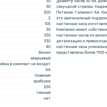
30
Диаметр часов 30 см, диа
30
секундной стрелки. Наде
300
Питание: 1 элемент АА. На
2
это оригинальный подарок
105
настенные часы изготовл
30
Компания имеет собствен
330
настенных часов из винил
330
детализации и превосходн
40
настенные часы уникальн
Винил
представлены более 1100 
кварцевый
ейка в комплект не входит
AA
плавный
арабские
250
темный
нет