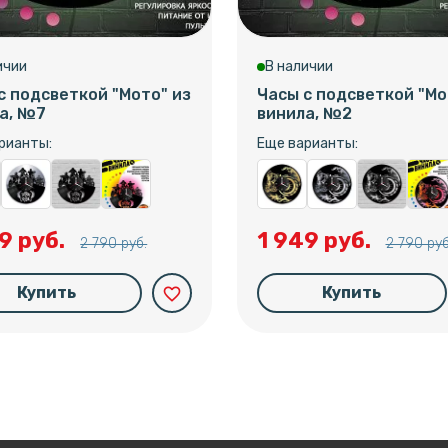
ичии
В наличии
с подсветкой "Мото" из
Часы с подсветкой "Мо
а, №7
винила, №2
рианты:
Еще варианты:
9 руб.
1 949 руб.
2 790 руб.
2 790 руб
Купить
Купить
favorite_border