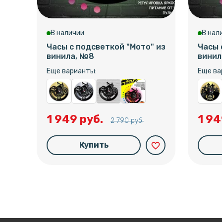
В наличии
В нал
Часы с подсветкой "Мото" из
Часы 
винила, №8
винил
Еще варианты:
Еще ва
1 949 руб.
1 94
2 790 руб.
Купить
favorite_border