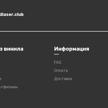
laser.club
з винила
Информация
FAQ
Оплата
и
Доставка
льтфильмы