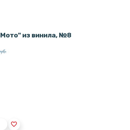
Мото" из винила, №8
руб.
favorite_border