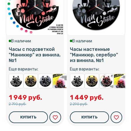
В наличии
В наличии
Часы с подсветкой
Часы настенные
"Маникюр" из винила,
"Маникюр, серебро"
№1
из винила, №1
Еще варианты:
Еще варианты:
1 949 руб.
1 449 руб.
2 790 руб.
2 290 руб.
favorite_border
favorite_border
КУПИТЬ
КУПИТЬ