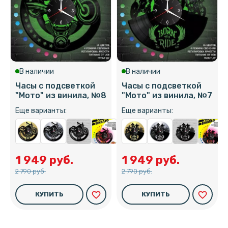
В наличии
В наличии
Часы с подсветкой
Часы с подсветкой
"Мото" из винила, №8
"Мото" из винила, №7
Еще варианты:
Еще варианты:
1 949 руб.
1 949 руб.
2 790 руб.
2 790 руб.
favorite_border
favorite_border
КУПИТЬ
КУПИТЬ