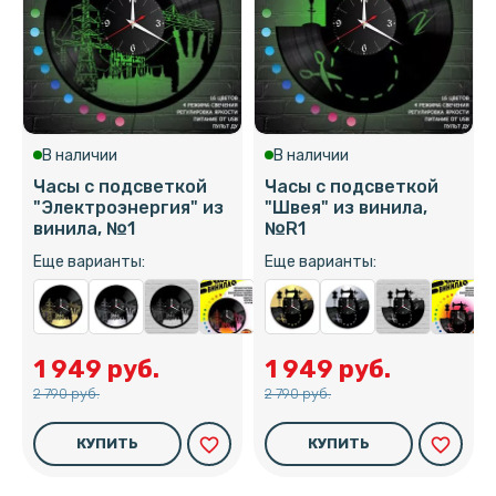
В наличии
В наличии
Часы с подсветкой
Часы с подсветкой
"Электроэнергия" из
"Швея" из винила,
винила, №1
№R1
Еще варианты:
Еще варианты:
1 949 руб.
1 949 руб.
2 790 руб.
2 790 руб.
favorite_border
favorite_border
КУПИТЬ
КУПИТЬ