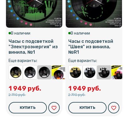
В наличии
В наличии
Часы с подсветкой
Часы с подсветкой
"Электроэнергия" из
"Швея" из винила,
винила, №1
№R1
Еще варианты:
Еще варианты:
1 949 руб.
1 949 руб.
2 790 руб.
2 790 руб.
favorite_border
favorite_border
КУПИТЬ
КУПИТЬ