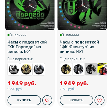
В наличии
В наличии
Часы с подсветкой
Часы с подсветкой
"ХК Торпедо" из
"ФК Ювентус" из
винила, №1
винила, №1
Еще варианты:
Еще варианты:
1 949 руб.
1 949 руб.
2 790 руб.
2 790 руб.
favorite_border
favorite_border
КУПИТЬ
КУПИТЬ