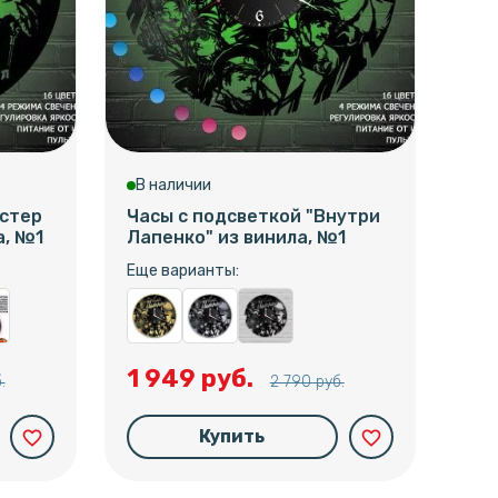
В наличии
В 
астер
Часы с подсветкой "Внутри
Час
а, №1
Лапенко" из винила, №1
Бри
вин
Еще варианты:
Еще
1 949 руб.
.
2 790 руб.
1 
Купить
favorite_border
favorite_border