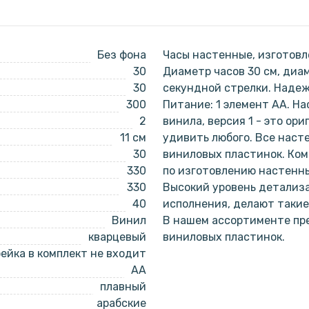
Без фона
Часы настенные, изготовл
30
Диаметр часов 30 см, диа
30
секундной стрелки. Наде
300
Питание: 1 элемент АА. Н
2
винила, версия 1 - это ор
11 см
удивить любого. Все наст
30
виниловых пластинок. Ко
330
по изготовлению настенны
330
Высокий уровень детализа
40
исполнения, делают такие
Винил
В нашем ассортименте пре
кварцевый
виниловых пластинок.
ейка в комплект не входит
AA
плавный
арабские