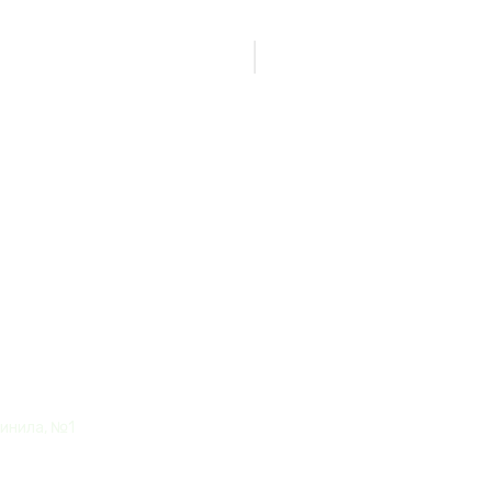
Нет товаров
енко" из
винила, №1