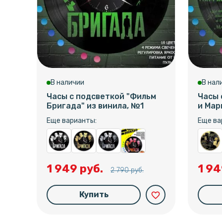
В наличии
В нал
Часы с подсветкой "Фильм
Часы 
Бригада" из винила, №1
и Мар
Еще варианты:
Еще ва
1 949 руб.
1 94
2 790 руб.
Купить
favorite_border