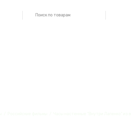
ые "Внутри Лап
ы
Российские фильмы
Часы настенные "Внутри Лапенко" из 