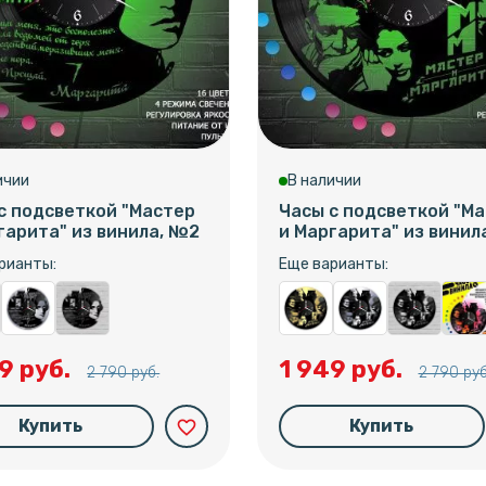
ичии
В наличии
с подсветкой "Мастер
Часы с подсветкой "М
гарита" из винила, №2
и Маргарита" из винил
рианты:
Еще варианты:
9 руб.
1 949 руб.
2 790 руб.
2 790 руб
Купить
Купить
favorite_border