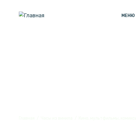
МЕНЮ
Часы настенн
винила, №1
Главная
Часы из винила
Кино, мультфильмы, комикс