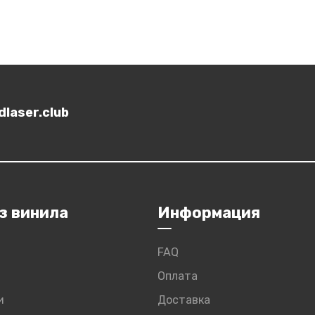
laser.club
з винила
Информация
FAQ
Оплата
и
Доставка