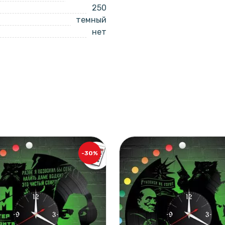
250
темный
нет
-30%