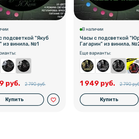
ичии
В наличии
с подсветкой "Якуб
Часы с подсветкой "Ю
" из винила, №1
Гагарин" из винила, №
рианты:
Еще варианты:
9 руб.
1 949 руб.
2 790 руб.
2 790 руб
Купить
Купить
favorite_border