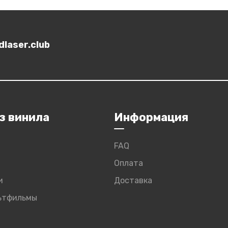
laser.club
з винила
Информация
FAQ
Оплата
и
Доставка
льтфильмы