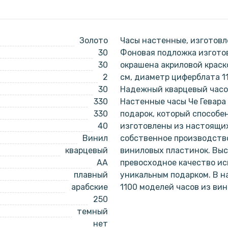
Золото
Часы настенные, изготовл
30
Фоновая подложка изготов
30
окрашена акриловой краск
2
см, диаметр циферблата 1
30
Надежный кварцевый часов
330
Настенные часы Че Гевара
330
подарок, который способе
40
изготовлены из настоящи
Винил
собственное производство
кварцевый
виниловых пластинок. Выс
AA
превосходное качество ис
плавный
уникальным подарком. В 
арабские
1100 моделей часов из ви
250
темный
нет