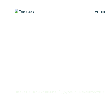
МЕНЮ
Часы настенны
винила, №1
Главная
Часы из винила
Другое
Знаменитости