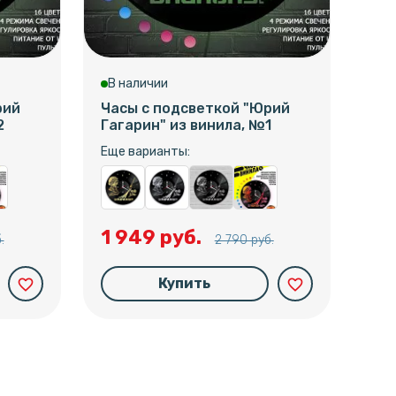
В наличии
В 
рий
Часы с подсветкой "Юрий
Час
2
Гагарин" из винила, №1
Гев
Еще варианты:
Еще
1 949 руб.
1 
.
2 790 руб.
Купить
favorite_border
favorite_border