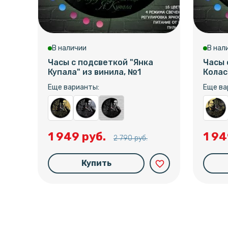
В наличии
В нал
Часы с подсветкой "Янка
Часы 
Купала" из винила, №1
Колас
Еще варианты:
Еще ва
1 949 руб.
1 94
2 790 руб.
Купить
favorite_border