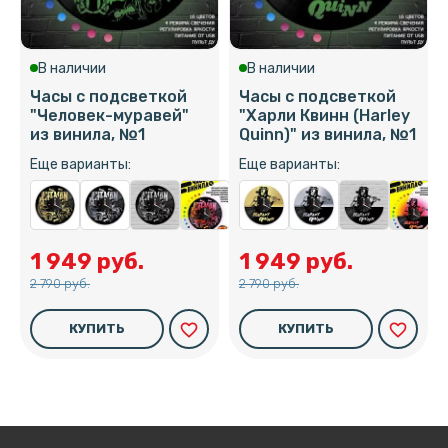
В наличии
В наличии
Часы с подсветкой
Часы с подсветкой
"Человек-муравей"
"Харли Квинн (Harley
из винила, №1
Quinn)" из винила, №1
Еще варианты:
Еще варианты:
1 949 руб.
1 949 руб.
2 790 руб.
2 790 руб.
favorite_border
favorite_border
КУПИТЬ
КУПИТЬ