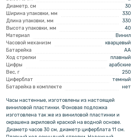
Диаметр, см
30
Ширина упаковки, мм
330
Длина упаковки, мм
330
Высота упаковки, мм
40
Материал
Винил
Часовой механизм
кварцевый
Батарейка
AA
Ход стрелки
плавный
Цифры
арабские
Вес, г
250
Циферблат
темный
Батарейка в комплекте
нет
Часы настенные, изготовлены из настоящей
виниловой пластинки. Фоновая подложка
изготовлена так же из виниловой пластинки и
окрашена акриловой краской на водной основе.
Диаметр часов 30 см, диаметр циферблата 11 см.
Плавный ход секундной стрелки. Надежный