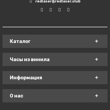
redlaser@redlaser.club
Каталог
Часы из винила
Информация
О нас