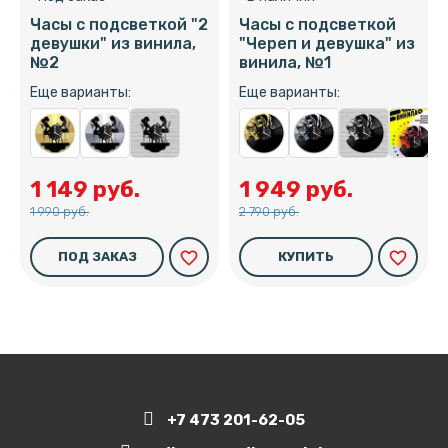
Часы с подсветкой "2
Часы с подсветкой
девушки" из винила,
"Череп и девушка" из
№2
винила, №1
Еще варианты:
Еще варианты:
1 149 руб.
1 949 руб.
1 990 руб.
2 790 руб.
favorite_border
favorite_border
ПОД ЗАКАЗ
КУПИТЬ
+7 473 201-62-05