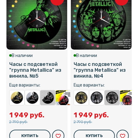
В наличии
В наличии
Часы с подсветкой
Часы с подсветкой
"группа Metallica" из
"группа Metallica" из
винила, №5
винила, №4
Еще варианты:
Еще варианты:
1 949 руб.
1 949 руб.
2 790 руб.
2 790 руб.
favorite_border
favorite_border
КУПИТЬ
КУПИТЬ