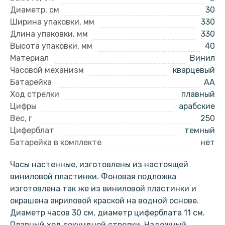
Диаметр, см
30
Ширина упаковки, мм
330
Длина упаковки, мм
330
Высота упаковки, мм
40
Материал
Винил
Часовой механизм
кварцевый
Батарейка
AA
Ход стрелки
плавный
Цифры
арабские
Вес, г
250
Циферблат
темный
Батарейка в комплекте
нет
Часы настенные, изготовлены из настоящей
виниловой пластинки. Фоновая подложка
изготовлена так же из виниловой пластинки и
окрашена акриловой краской на водной основе.
Диаметр часов 30 см, диаметр циферблата 11 см.
Плавный ход секундной стрелки. Надежный