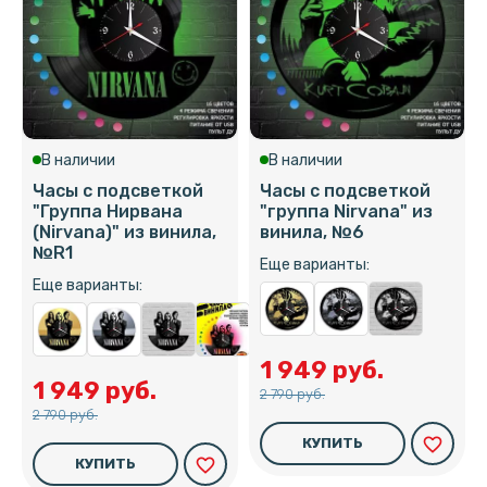
В наличии
В наличии
Часы с подсветкой
Часы с подсветкой
"Группа Нирвана
"группа Nirvana" из
(Nirvana)" из винила,
винила, №6
№R1
Еще варианты:
Еще варианты:
1 949 руб.
1 949 руб.
2 790 руб.
2 790 руб.
favorite_border
КУПИТЬ
favorite_border
КУПИТЬ