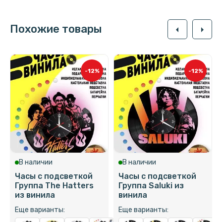
Похожие товары
arrow_left
arrow_right
-12%
-12%
В наличии
В наличии
Часы с подсветкой
Часы с подсветкой
Группа The Hatters
Группа Saluki из
из винила
винила
Еще варианты:
Еще варианты: