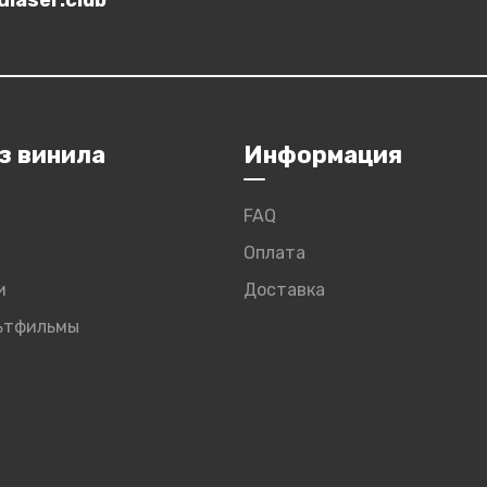
laser.club
з винила
Информация
FAQ
Оплата
и
Доставка
льтфильмы