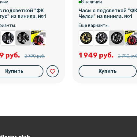
ичии
В наличии
с подсветкой "ФК
Часы с подсветкой "Ф
ус" из винила, №1
Челси" из винила, №1
рианты:
Еще варианты:
9 руб.
1 949 руб.
2 790 руб.
2 790 руб
Купить
Купить
favorite_border