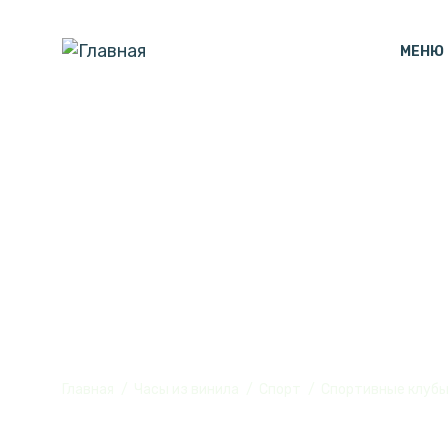
МЕНЮ
Часы настенн
винила, №1
Главная
Часы из винила
Спорт
Спортивные клуб