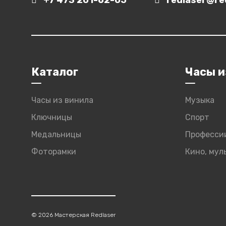
+7 473 201-62-05
redlaser@red
Каталог
Часы и
Часы из винила
Музыка
Ключницы
Спорт
Медальницы
Професси
Фоторамки
Кино, му
© 2026 Мастерская Redlaser