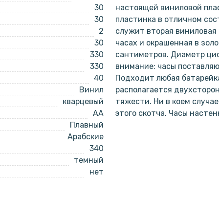
30
настоящей виниловой плас
30
пластинка в отличном сос
2
служит вторая виниловая 
30
часах и окрашенная в золо
330
сантиметров. Диаметр циф
330
внимание: часы поставляю
40
Подходит любая батарейка
Винил
располагается двухсторо
кварцевый
тяжести. Ни в коем случа
AA
этого скотча. Часы насте
Плавный
Арабские
340
темный
нет