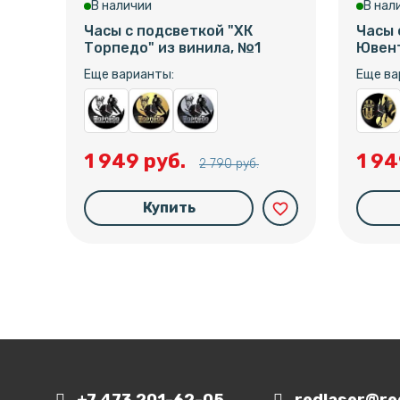
В наличии
В нал
Часы с подсветкой "ХК
Часы 
Торпедо" из винила, №1
Ювент
Еще варианты:
Еще ва
1 949 руб.
1 94
2 790 руб.
Купить
favorite_border