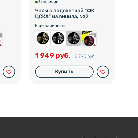
В наличии
В 
К
Часы с подсветкой "ФК
Час
ЦСКА" из винила, №2
ЦСК
Еще варианты:
Еще
1 949 руб.
1 
.
2 790 руб.
Купить
favorite_border
favorite_border