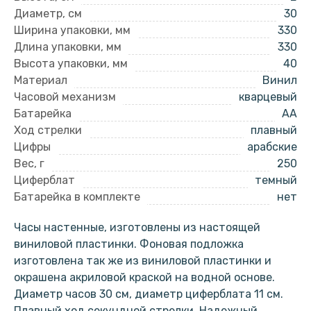
Диаметр, см
30
Ширина упаковки, мм
330
Длина упаковки, мм
330
Высота упаковки, мм
40
Материал
Винил
Часовой механизм
кварцевый
Батарейка
AA
Ход стрелки
плавный
Цифры
арабские
Вес, г
250
Циферблат
темный
Батарейка в комплекте
нет
Часы настенные, изготовлены из настоящей
виниловой пластинки. Фоновая подложка
изготовлена так же из виниловой пластинки и
окрашена акриловой краской на водной основе.
Диаметр часов 30 см, диаметр циферблата 11 см.
Плавный ход секундной стрелки. Надежный