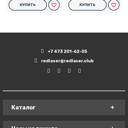
favorite_border
favorite_border
КУПИТЬ
КУПИТЬ
+7 473 201-62-05
redlaser@redlaser.club
Каталог