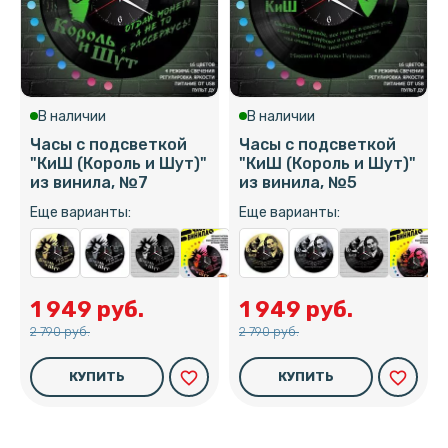
В наличии
В наличии
Часы с подсветкой
Часы с подсветкой
"КиШ (Король и Шут)"
"КиШ (Король и Шут)"
из винила, №7
из винила, №5
Еще варианты:
Еще варианты:
1 949 руб.
1 949 руб.
2 790 руб.
2 790 руб.
favorite_border
favorite_border
КУПИТЬ
КУПИТЬ