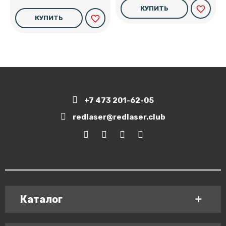
favorite_border
КУПИТЬ
favorite_border
КУПИТЬ
+7 473 201-62-05
redlaser@redlaser.club
Каталог