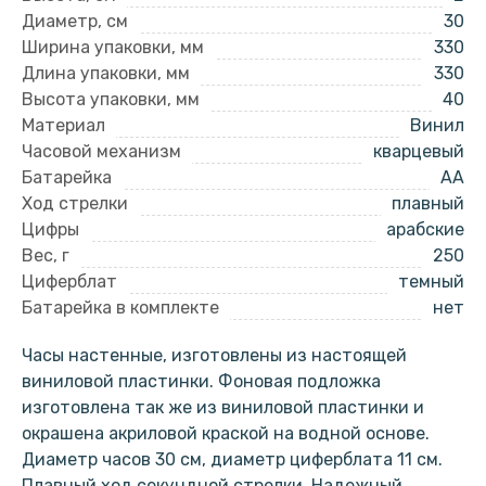
Диаметр, см
30
Ширина упаковки, мм
330
Длина упаковки, мм
330
Высота упаковки, мм
40
Материал
Винил
Часовой механизм
кварцевый
Батарейка
AA
Ход стрелки
плавный
Цифры
арабские
Вес, г
250
Циферблат
темный
Батарейка в комплекте
нет
Часы настенные, изготовлены из настоящей
виниловой пластинки. Фоновая подложка
изготовлена так же из виниловой пластинки и
окрашена акриловой краской на водной основе.
Диаметр часов 30 см, диаметр циферблата 11 см.
Плавный ход секундной стрелки. Надежный