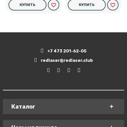
favorite_border
favorite_border
КУПИТЬ
КУПИТЬ
+7 473 201-62-05
redlaser@redlaser.club
Каталог