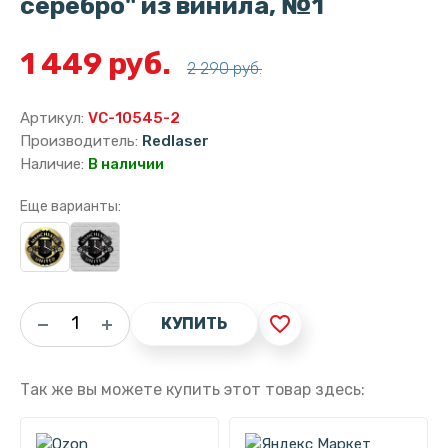
серебро" из винила, №1
1 449 руб.
2 290 руб.
Артикул:
VC-10545-2
Производитель:
Redlaser
Наличие:
В наличии
Еще варианты:
favorite_border
КУПИТЬ
Так же вы можете купить этот товар здесь: