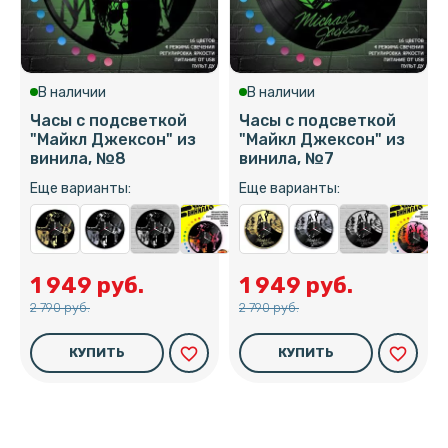
В наличии
В наличии
Часы с подсветкой
Часы с подсветкой
"Майкл Джексон" из
"Майкл Джексон" из
винила, №8
винила, №7
Еще варианты:
Еще варианты:
1 949 руб.
1 949 руб.
2 790 руб.
2 790 руб.
favorite_border
favorite_border
КУПИТЬ
КУПИТЬ