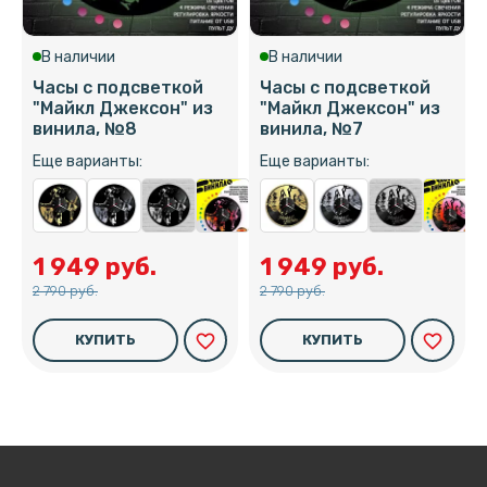
В наличии
В наличии
Часы с подсветкой
Часы с подсветкой
"Майкл Джексон" из
"Майкл Джексон" из
винила, №8
винила, №7
Еще варианты:
Еще варианты:
1 949 руб.
1 949 руб.
2 790 руб.
2 790 руб.
favorite_border
favorite_border
КУПИТЬ
КУПИТЬ