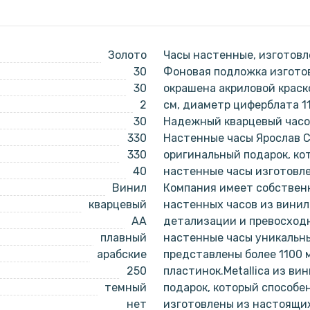
Золото
Часы настенные, изготовл
30
Фоновая подложка изготов
30
окрашена акриловой краск
2
см, диаметр циферблата 1
30
Надежный кварцевый часов
330
Настенные часы Ярослав С
330
оригинальный подарок, ко
40
настенные часы изготовл
Винил
Компания имеет собствен
кварцевый
настенных часов из винил
AA
детализации и превосходн
плавный
настенные часы уникальн
арабские
представлены более 1100 
250
пластинок.Metallica из ви
темный
подарок, который способе
нет
изготовлены из настоящи