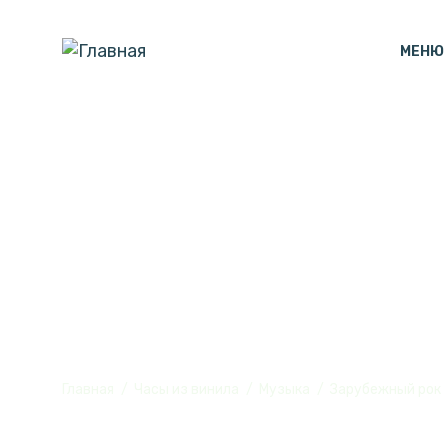
МЕНЮ
Часы настенны
винила, №6
Главная
Часы из винила
Музыка
Зарубежный рок