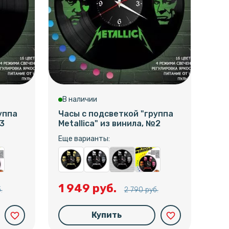
В наличии
В 
уппа
Часы с подсветкой "группа
Час
№3
Metallica" из винила, №2
Met
Еще варианты:
Еще
1 949 руб.
1 
.
2 790 руб.
Купить
favorite_border
favorite_border