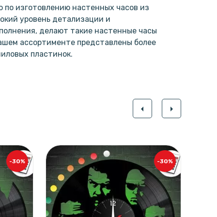
 по изготовлению настенных часов из
окий уровень детализации и
полнения, делают такие настенные часы
нашем ассортименте представлены более
ниловых пластинок.
arrow_left
arrow_right
-30%
-30%