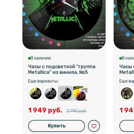
В наличии
В нал
Часы с подсветкой "группа
Часы 
Metallica" из винила, №5
Metal
Еще варианты:
Еще ва
1 949 руб.
1 94
2 790 руб.
Купить
favorite_border