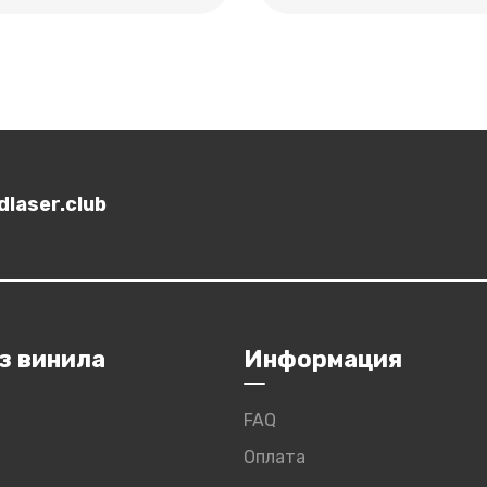
laser.club
з винила
Информация
FAQ
Оплата