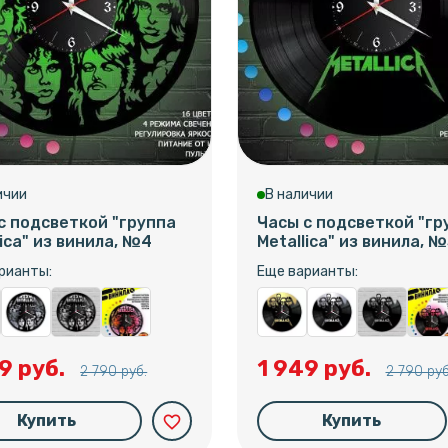
ичии
В наличии
с подсветкой "группа
Часы с подсветкой "гр
lica" из винила, №4
Metallica" из винила, 
рианты:
Еще варианты:
9 руб.
1 949 руб.
2 790 руб.
2 790 руб
Купить
Купить
favorite_border