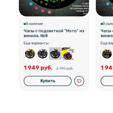
В наличии
В нал
Часы с подсветкой "Мото" из
Часы 
винила, №8
винил
Еще варианты:
Еще ва
1 949 руб.
1 94
2 790 руб.
Купить
favorite_border