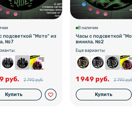
ичии
В наличии
с подсветкой "Мото" из
Часы с подсветкой "Мо
а, №7
винила, №2
рианты:
Еще варианты:
9 руб.
1 949 руб.
2 790 руб.
2 790 руб
Купить
Купить
favorite_border