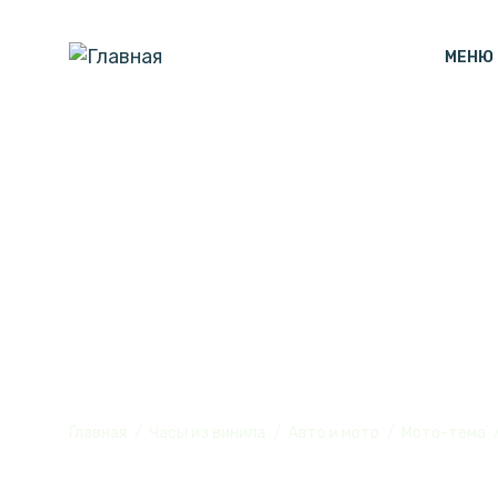
МЕНЮ
Часы настенн
№2
Главная
Часы из винила
Авто и мото
Мото-тема