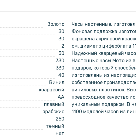
Золото
Часы настенные, изготовл
30
Фоновая подложка изготов
30
окрашена акриловой краск
2
см, диаметр циферблата 1
30
Надежный кварцевый часов
330
Настенные часы Мото из в
330
подарок, который способе
40
изготовлены из настоящи
Винил
собственное производство
кварцевый
виниловых пластинок. Выс
AA
превосходное качество ис
плавный
уникальным подарком. В 
арабские
1100 моделей часов из ви
250
темный
нет