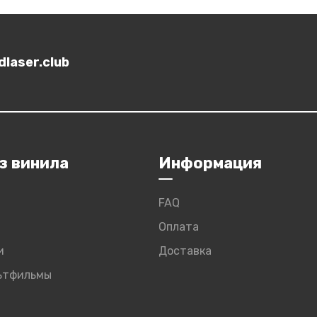
laser.club
з винила
Информация
FAQ
Оплата
и
Доставка
льтфильмы