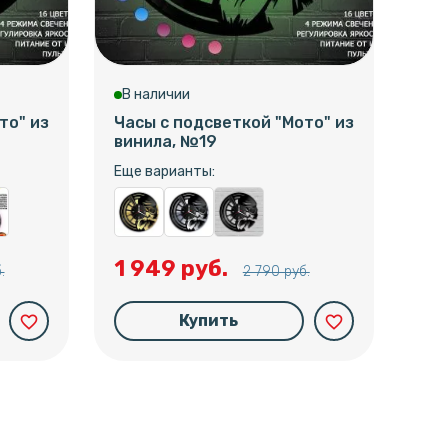
В наличии
В 
то" из
Часы с подсветкой "Мото" из
Час
винила, №19
вин
Еще варианты:
Еще
1 949 руб.
1 
.
2 790 руб.
Купить
favorite_border
favorite_border