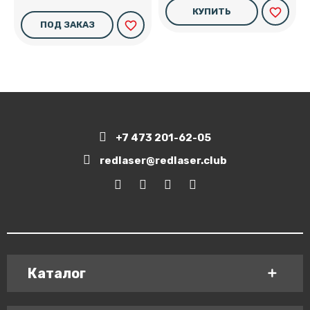
favorite_border
КУПИТЬ
favorite_border
ПОД ЗАКАЗ
+7 473 201-62-05
redlaser@redlaser.club
Каталог