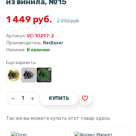
из винила, №15
1 449 руб.
2 290 руб.
Артикул:
VC-10297-2
Производитель:
Redlaser
Наличие:
В наличии
Еще варианты:
favorite_border
КУПИТЬ
Так же вы можете купить этот товар здесь: