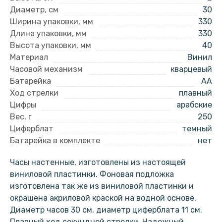
Диаметр, см
30
Ширина упаковки, мм
330
Длина упаковки, мм
330
Высота упаковки, мм
40
Материал
Винил
Часовой механизм
кварцевый
Батарейка
AA
Ход стрелки
плавный
Цифры
арабские
Вес, г
250
Циферблат
темный
Батарейка в комплекте
нет
Часы настенные, изготовлены из настоящей
виниловой пластинки. Фоновая подложка
изготовлена так же из виниловой пластинки и
окрашена акриловой краской на водной основе.
Диаметр часов 30 см, диаметр циферблата 11 см.
Плавный ход секундной стрелки. Надежный