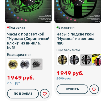
Под заказ
В наличии
Часы с подсветкой
Часы с подсветкой
"Музыка (Скрипичный
"Музыка" из винила,
ключ)" из винила,
№8
№15
Еще варианты:
Еще варианты:
1 949 руб.
1 949 руб.
2 790 руб.
2 790 руб.
favorite_border
КУПИТЬ
favorite_border
ПОД ЗАКАЗ