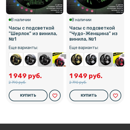
В наличии
В наличии
Часы с подсветкой
Часы с подсветкой
"Шерлок" из винила,
"Чудо-Женщина" из
№1
винила, №1
Еще варианты:
Еще варианты:
1 949 руб.
1 949 руб.
2 790 руб.
2 790 руб.
favorite_border
favorite_border
КУПИТЬ
КУПИТЬ