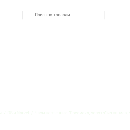
ые "Росомаха, з
ы
DS и Marvel
Часы настенные "Росомаха, золото" из винила,