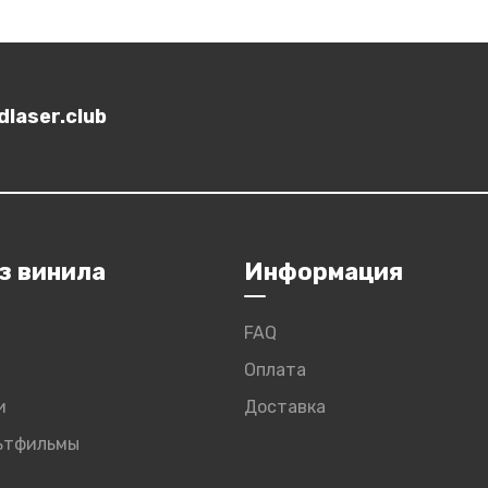
laser.club
з винила
Информация
FAQ
Оплата
и
Доставка
льтфильмы