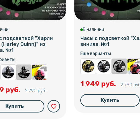
ичии
В наличии
с подсветкой "Харли
Часы с подсветкой "Ха
(Harley Quinn)" из
винила, №1
а, №1
Еще варианты:
рианты:
1 949 руб.
2 790 руб
9 руб.
2 790 руб.
Купить
Купить
favorite_border