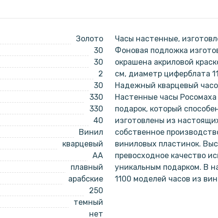
Золото
Часы настенные, изготовл
30
Фоновая подложка изготов
30
окрашена акриловой краск
2
см, диаметр циферблата 1
30
Надежный кварцевый часов
330
Настенные часы Росомаха 
330
подарок, который способе
40
изготовлены из настоящи
Винил
собственное производство
кварцевый
виниловых пластинок. Выс
AA
превосходное качество ис
плавный
уникальным подарком. В 
арабские
1100 моделей часов из ви
250
темный
нет