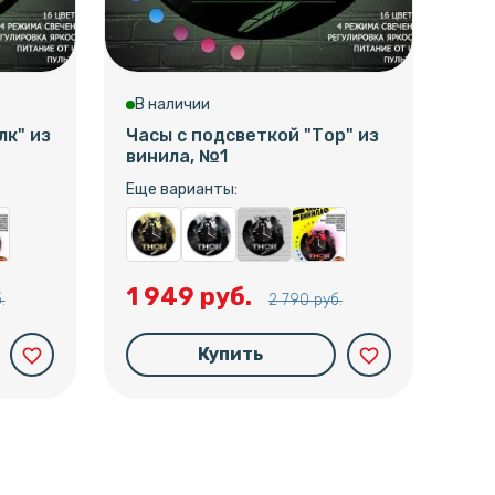
В наличии
В 
лк" из
Часы с подсветкой "Тор" из
Час
винила, №1
"Су
вин
Еще варианты:
Еще
1 949 руб.
.
2 790 руб.
1 
Купить
favorite_border
favorite_border