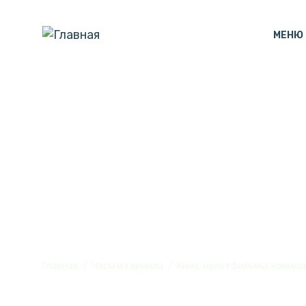
МЕНЮ
Часы настенн
винила, №2
Главная
Часы из винила
Кино, мультфильмы, комикс