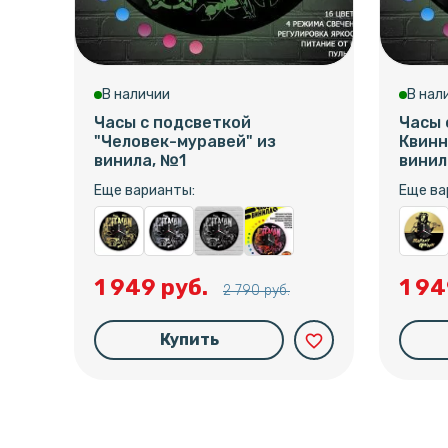
В наличии
В нал
Часы с подсветкой
Часы 
"Человек-муравей" из
Квинн 
винила, №1
винил
Еще варианты:
Еще ва
1 949 руб.
1 94
2 790 руб.
Купить
favorite_border