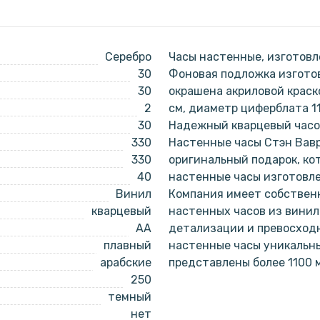
Серебро
Часы настенные, изготовл
30
Фоновая подложка изготов
30
окрашена акриловой краск
2
см, диаметр циферблата 1
30
Надежный кварцевый часов
330
Настенные часы Стэн Вавр
330
оригинальный подарок, ко
40
настенные часы изготовл
Винил
Компания имеет собствен
кварцевый
настенных часов из винил
AA
детализации и превосходн
плавный
настенные часы уникальн
арабские
представлены более 1100 
250
темный
нет