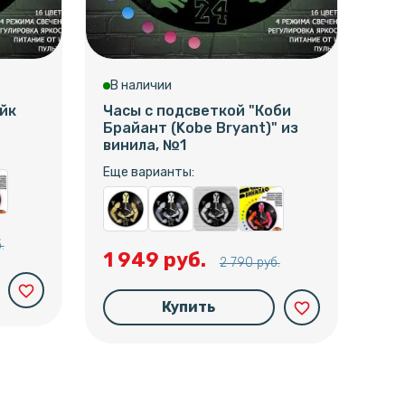
В наличии
В 
йк
Часы с подсветкой "Коби
Час
Брайант (Kobe Bryant)" из
McG
винила, №1
Еще
Еще варианты:
1 
.
1 949 руб.
2 790 руб.
favorite_border
Купить
favorite_border