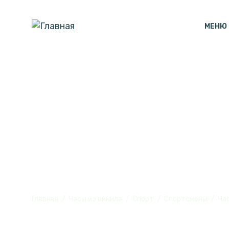
МЕНЮ
Часы настенн
из винила, №
Главная
Часы из винила
Спорт
Спортсмены
Час