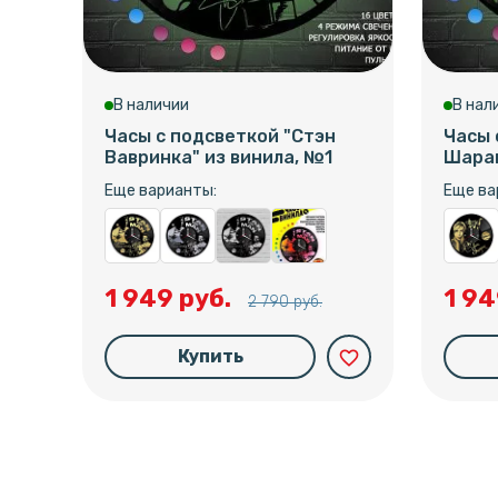
В наличии
В нал
Часы с подсветкой "Стэн
Часы 
Вавринка" из винила, №1
Шарап
Еще варианты:
Еще ва
1 949 руб.
1 94
2 790 руб.
Купить
favorite_border