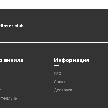
laser.club
з винила
Информация
FAQ
Оплата
и
Доставка
льтфильмы