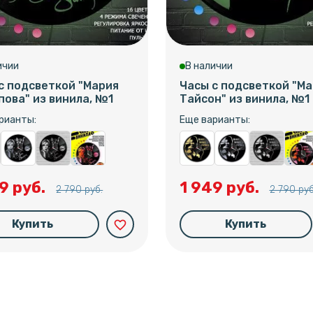
ичии
В наличии
с подсветкой "Мария
Часы с подсветкой "Ма
ова" из винила, №1
Тайсон" из винила, №1
рианты:
Еще варианты:
9 руб.
1 949 руб.
2 790 руб.
2 790 руб
Купить
Купить
favorite_border