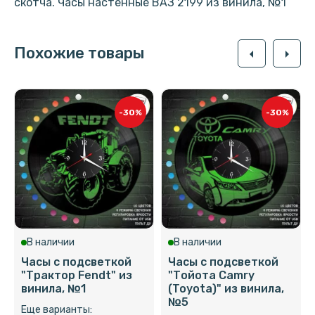
скотча. Часы настенные ВАЗ 2199 из винила, №1
Похожие товары
arrow_left
arrow_right
-30%
-30%
В наличии
В наличии
Часы с подсветкой
Часы с подсветкой
"Трактор Fendt" из
"Тойота Camry
винила, №1
(Toyota)" из винила,
№5
Еще варианты: