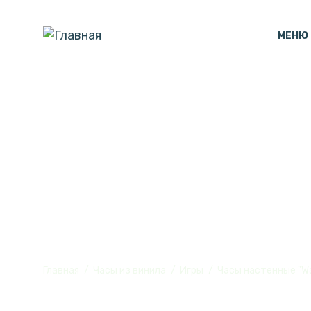
МЕНЮ
Часы настенны
винила, №1
Главная
Часы из винила
Игры
Часы настенные "Wa