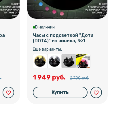
В наличии
В 
ра
Часы с подсветкой "Дота
Час
(DOTA)" из винила, №1
вин
Еще варианты:
Еще
1 949 руб.
1 
.
2 790 руб.
Купить
favorite_border
favorite_border