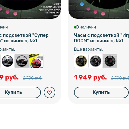
ичии
В наличии
с подсветкой "Супер
Часы с подсветкой "Иг
" из винила, №1
DOOM" из винила, №1
рианты:
Еще варианты:
9 руб.
1 949 руб.
2 790 руб.
2 790 руб
Купить
Купить
favorite_border