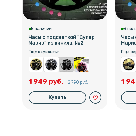
В наличии
В нал
Часы с подсветкой "Супер
Часы 
Марио" из винила, №2
Марио
Еще варианты:
Еще ва
1 949 руб.
1 94
2 790 руб.
Купить
favorite_border