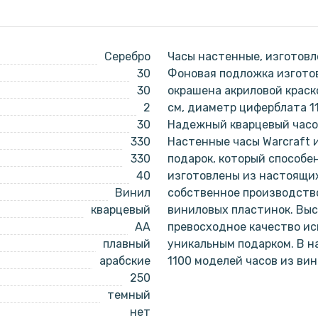
Серебро
Часы настенные, изготовл
30
Фоновая подложка изготов
30
окрашена акриловой краск
2
см, диаметр циферблата 1
30
Надежный кварцевый часов
330
Настенные часы Warcraft 
330
подарок, который способе
40
изготовлены из настоящи
Винил
собственное производство
кварцевый
виниловых пластинок. Выс
AA
превосходное качество ис
плавный
уникальным подарком. В 
арабские
1100 моделей часов из ви
250
темный
нет