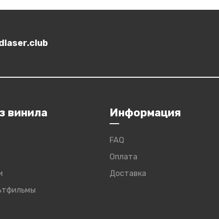
laser.club
з винила
Информация
FAQ
Оплата
и
Доставка
льтфильмы