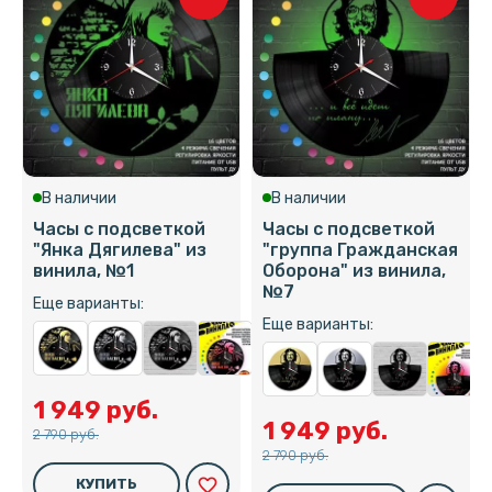
В наличии
В наличии
Часы с подсветкой
Часы с подсветкой
"Янка Дягилева" из
"группа Гражданская
винила, №1
Оборона" из винила,
№7
Еще варианты:
Еще варианты:
1 949 руб.
1 949 руб.
2 790 руб.
2 790 руб.
favorite_border
КУПИТЬ