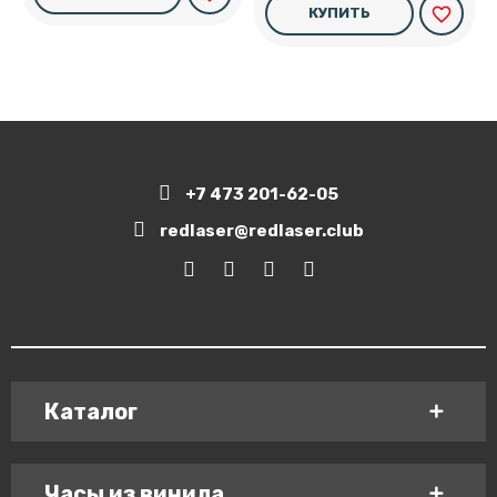
favorite_border
КУПИТЬ
+7 473 201-62-05
redlaser@redlaser.club
Каталог
Часы из винила