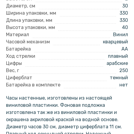
Диаметр, см
30
Ширина упаковки, мм
330
Длина упаковки, мм
330
Высота упаковки, мм
40
Материал
Винил
Часовой механизм
кварцевый
Батарейка
AA
Ход стрелки
плавный
Цифры
арабские
Вес, г
250
Циферблат
темный
Батарейка в комплекте
нет
Часы настенные, изготовлены из настоящей
виниловой пластинки. Фоновая подложка
изготовлена так же из виниловой пластинки и
окрашена акриловой краской на водной основе.
Диаметр часов 30 см, диаметр циферблата 11 см.
Плавный ход секундной стрелки. Надежный