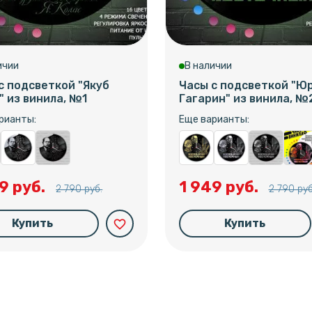
ичии
В наличии
с подсветкой "Якуб
Часы с подсветкой "Ю
" из винила, №1
Гагарин" из винила, №
рианты:
Еще варианты:
9 руб.
1 949 руб.
2 790 руб.
2 790 руб
Купить
Купить
favorite_border