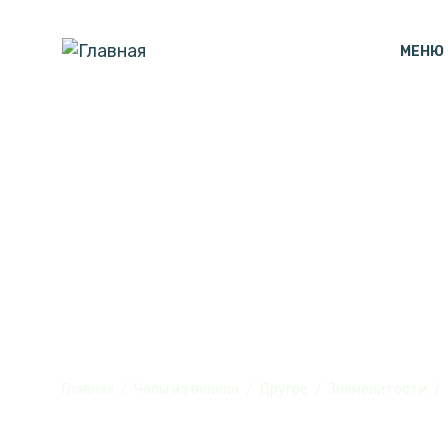
МЕНЮ
Часы настенн
из винила, №
Главная
Часы из винила
Другое
Знаменитости