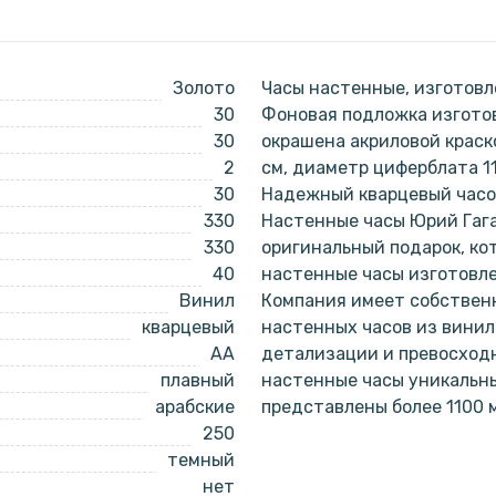
Золото
Часы настенные, изготовл
30
Фоновая подложка изготов
30
окрашена акриловой краск
2
см, диаметр циферблата 1
30
Надежный кварцевый часов
330
Настенные часы Юрий Гага
330
оригинальный подарок, ко
40
настенные часы изготовл
Винил
Компания имеет собствен
кварцевый
настенных часов из винил
AA
детализации и превосходн
плавный
настенные часы уникальн
арабские
представлены более 1100 
250
темный
нет