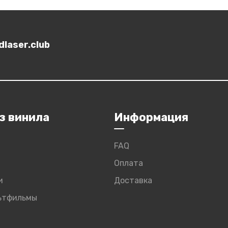
laser.club
з винила
Информация
FAQ
Оплата
и
Доставка
льтфильмы