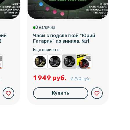
В наличии
В 
рий
Часы с подсветкой "Юрий
Час
2
Гагарин" из винила, №1
Гев
Еще варианты:
Еще
1 949 руб.
1 
.
2 790 руб.
Купить
favorite_border
favorite_border