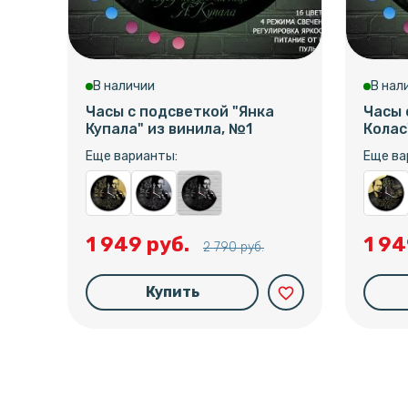
В наличии
В нал
Часы с подсветкой "Янка
Часы 
Купала" из винила, №1
Колас
Еще варианты:
Еще ва
1 949 руб.
1 94
2 790 руб.
Купить
favorite_border