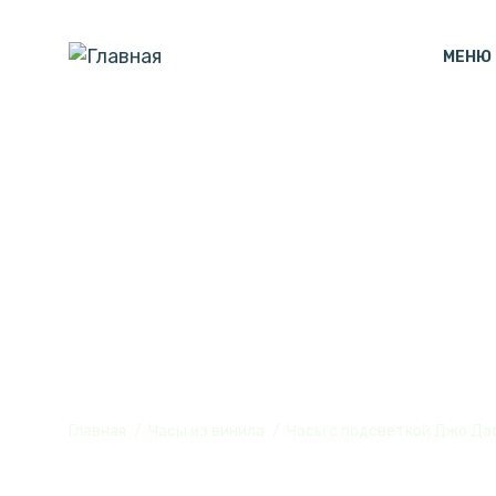
МЕНЮ
Часы с подсв
Dassin
Главная
Часы из винила
Часы с подсветкой Джо Дас