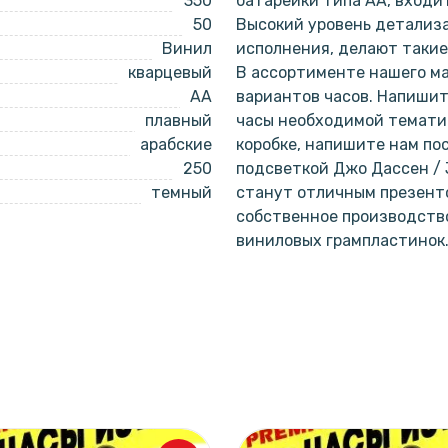
350
батарейки типа АА, входи
50
Высокий уровень детализа
Винил
исполнения, делают такие
кварцевый
В ассортименте нашего ма
AA
вариантов часов. Напишит
плавный
часы необходимой тематик
арабские
коробке, напишите нам по
250
подсветкой Джо Дассен / 
темный
станут отличным презенто
собственное производство
виниловых грампластинок