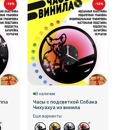
-12%
-12%
В наличии
В 
ппа
Часы с подсветкой Собака
Час
Чихуахуа из винила
Пр
защ
Еще варианты:
Еще