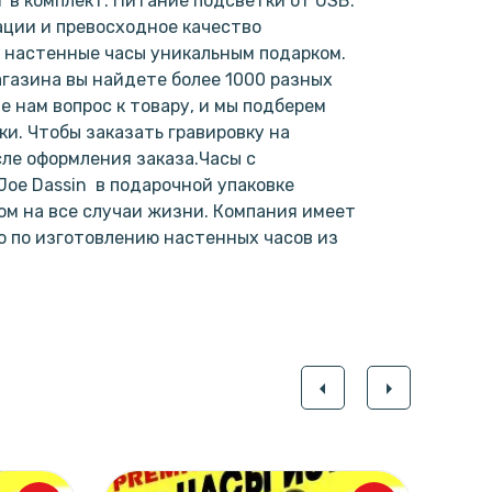
т в комплект. Питание подсветки от USB.
ции и превосходное качество
 настенные часы уникальным подарком.
газина вы найдете более 1000 разных
е нам вопрос к товару, и мы подберем
и. Чтобы заказать гравировку на
сле оформления заказа.Часы с
Joe Dassin в подарочной упаковке
м на все случаи жизни. Компания имеет
 по изготовлению настенных часов из
.
arrow_left
arrow_right