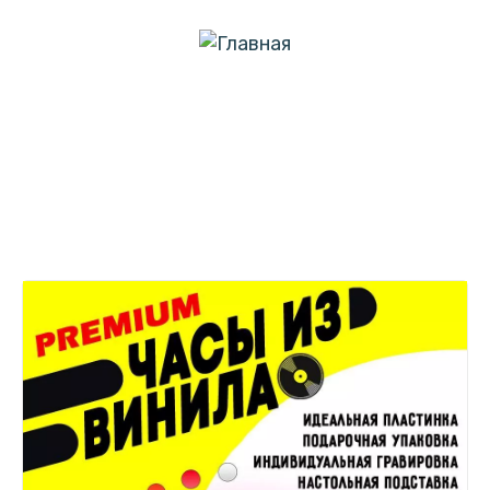
menu
Часы с подсветкой Егор Летов /
ГРОб