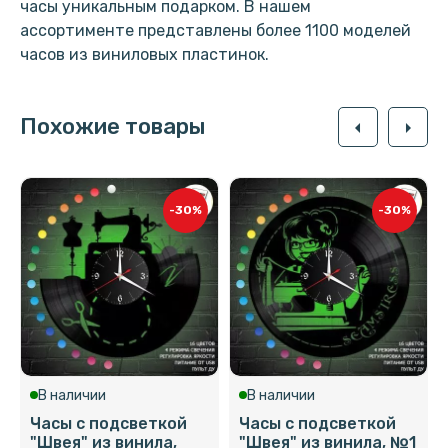
часы уникальным подарком. В нашем
ассортименте представлены более 1100 моделей
часов из виниловых пластинок.
Похожие товары
arrow_left
arrow_right
-30%
-30%
В наличии
В наличии
Часы с подсветкой
Часы с подсветкой
"Швея" из винила,
"Швея" из винила, №1