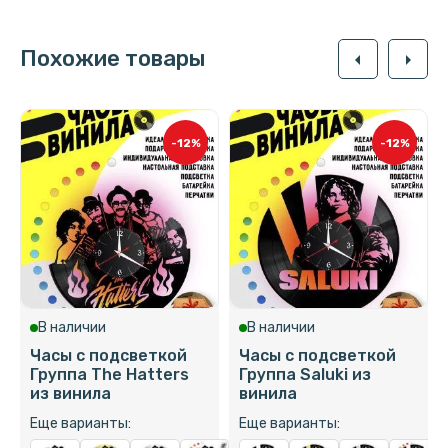
Похожие товары
arrow_left
arrow_right
-12%
-12%
В наличии
В наличии
Часы с подсветкой
Часы с подсветкой
Группа The Hatters
Группа Saluki из
из винила
винила
Еще варианты:
Еще варианты: