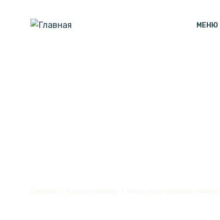
МЕНЮ
Часы с подсв
винила, №1
Главная
Часы из винила
Кино, мультфильмы, комикс