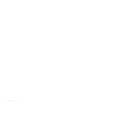
Нет товаров
игада" из
 винила, №1