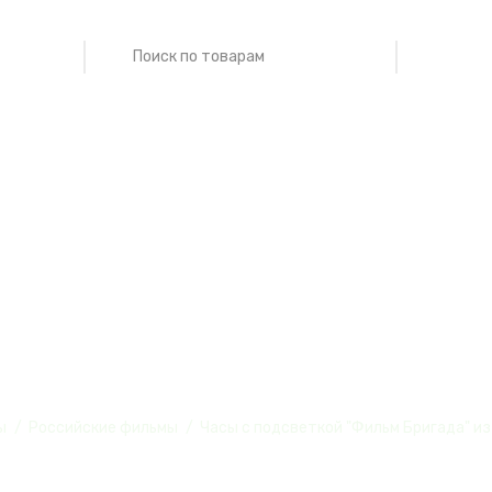
еткой "Фильм Бр
ы
Российские фильмы
Часы с подсветкой "Фильм Бригада" из