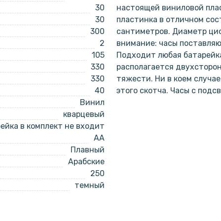
30
настоящей виниловой плас
30
пластинка в отличном сост
300
сантиметров. Диаметр циф
2
внимание: часы поставляю
105
Подходит любая батарейка
330
располагается двухсторо
330
тяжести. Ни в коем случа
40
этого скотча. Часы с под
Винил
кварцевый
ейка в комплект не входит
AA
Плавный
Арабские
250
темный