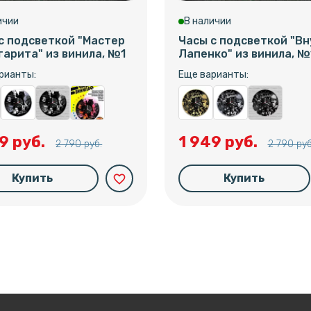
ичии
В наличии
с подсветкой "Мастер
Часы с подсветкой "В
гарита" из винила, №1
Лапенко" из винила, №
рианты:
Еще варианты:
9 руб.
1 949 руб.
2 790 руб.
2 790 руб
Купить
Купить
favorite_border