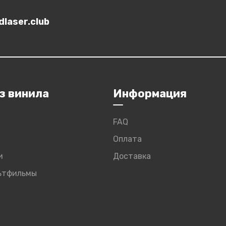
laser.club
з винила
Информация
FAQ
Оплата
и
Доставка
льтфильмы