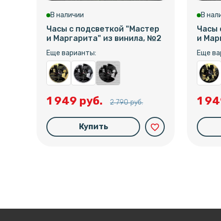
В наличии
В нал
Часы с подсветкой "Мастер
Часы 
и Маргарита" из винила, №2
и Мар
Еще варианты:
Еще ва
1 949 руб.
1 94
2 790 руб.
Купить
favorite_border