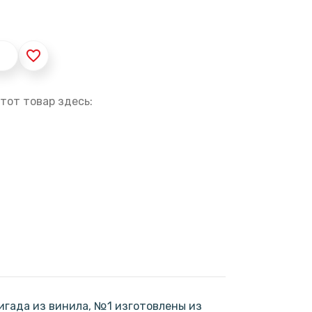
favorite_border
тот товар здесь:
гада из винила, №1 изготовлены из