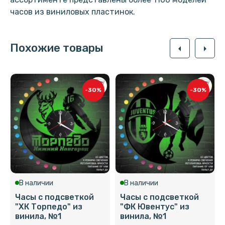
часов из виниловых пластинок.
Похожие товары
arrow_left
arrow_right
-30%
-30%
В наличии
В наличии
Часы с подсветкой
Часы с подсветкой
"ХК Торпедо" из
"ФК Ювентус" из
винила, №1
винила, №1