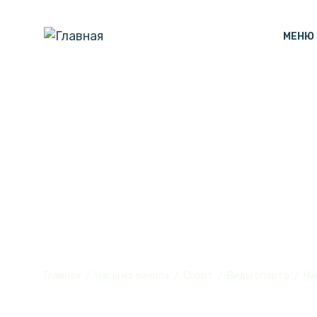
МЕНЮ
Часы с подсв
№4
Главная
Часы из винила
Спорт
Виды спорта
Ча