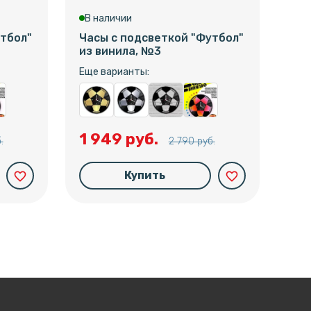
В наличии
В 
тбол"
Часы с подсветкой "Футбол"
Час
из винила, №3
из 
Еще варианты:
Еще
1 949 руб.
1 
.
2 790 руб.
Купить
favorite_border
favorite_border