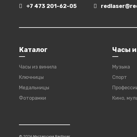
+7 473 201-62-05
redlaser@red
Каталог
Часы и
Часы из винила
Музыка
Ключницы
Спорт
Медальницы
Професси
Фоторамки
Кино, му
© 2026 Мастерская Redlaser