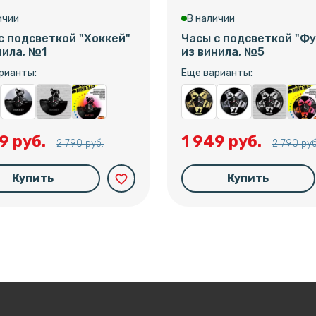
ичии
В наличии
с подсветкой "Хоккей"
Часы с подсветкой "Фу
нила, №1
из винила, №5
рианты:
Еще варианты:
9 руб.
1 949 руб.
2 790 руб.
2 790 руб
Купить
Купить
favorite_border