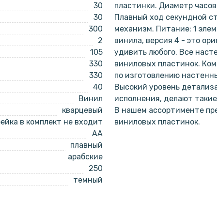
30
пластинки. Диаметр часов 
30
Плавный ход секундной с
300
механизм. Питание: 1 эле
2
винила, версия 4 - это ор
105
удивить любого. Все наст
330
виниловых пластинок. Ко
330
по изготовлению настенны
40
Высокий уровень детализа
Винил
исполнения, делают такие
кварцевый
В нашем ассортименте пре
ейка в комплект не входит
виниловых пластинок.
AA
плавный
арабские
250
темный