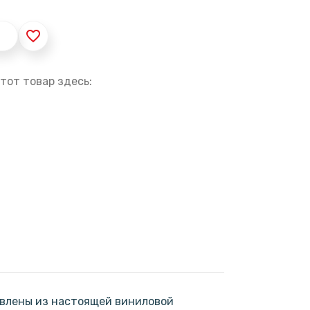
favorite_border
тот товар здесь:
овлены из настоящей виниловой