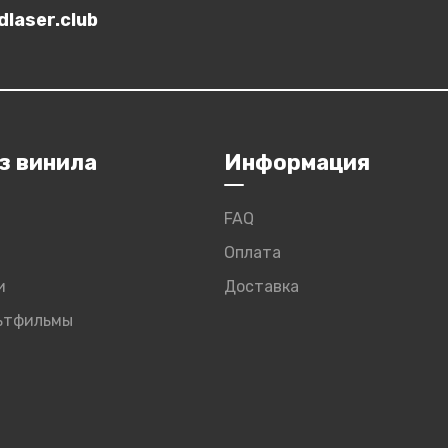
laser.club
з винила
Информация
FAQ
Оплата
и
Доставка
льтфильмы