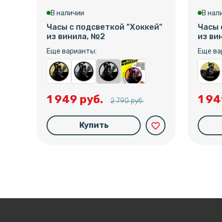
В наличии
В нал
Часы с подсветкой "Хоккей"
Часы 
из винила, №2
из ви
Еще варианты:
Еще ва
1 949 руб.
1 94
2 790 руб.
Купить
favorite_border