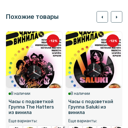
Похожие товары
arrow_left
arrow_right
-12%
-12%
В наличии
В наличии
Часы с подсветкой
Часы с подсветкой
Группа The Hatters
Группа Saluki из
из винила
винила
Еще варианты:
Еще варианты: