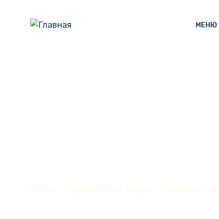
МЕНЮ
Часы с подсв
Оборона" из 
Главная
Часы из винила
Музыка
Русский рок
Гр