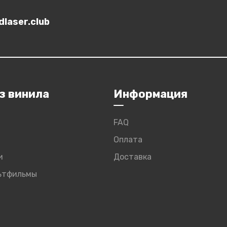
laser.club
з винила
Информация
FAQ
Оплата
и
Доставка
льтфильмы