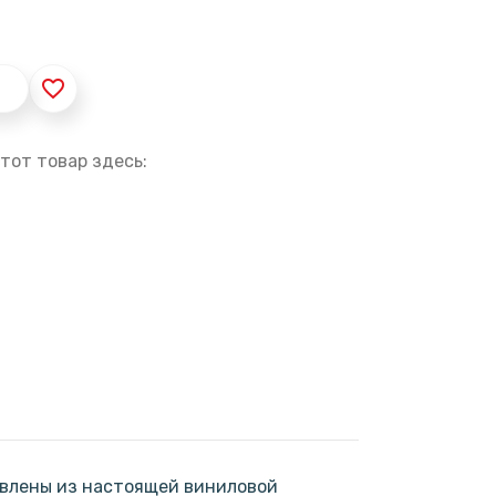
favorite_border
тот товар здесь:
овлены из настоящей виниловой