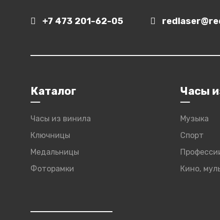
+7 473 201-62-05
redlaser@red
Каталог
Часы и
Часы из винила
Музыка
Ключницы
Спорт
Медальницы
Професси
Фоторамки
Кино, му