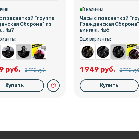
ичии
В наличии
с подсветкой "группа
Часы с подсветкой "гр
анская Оборона" из
Гражданская Оборона"
а, №7
винила, №6
рианты:
Еще варианты:
9 руб.
1 949 руб.
2 790 руб.
2 790 руб
Купить
Купить
favorite_border