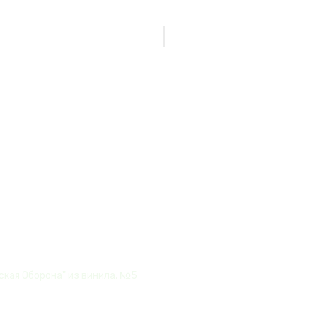
Нет товаров
Гражданская
ская Оборона" из винила, №5