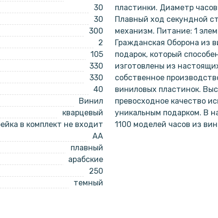
30
пластинки. Диаметр часов 
30
Плавный ход секундной с
300
механизм. Питание: 1 эле
2
Гражданская Оборона из в
105
подарок, который способе
330
изготовлены из настоящи
330
собственное производство
40
виниловых пластинок. Выс
Винил
превосходное качество ис
кварцевый
уникальным подарком. В 
ейка в комплект не входит
1100 моделей часов из ви
AA
плавный
арабские
250
темный