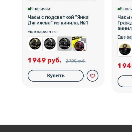
В наличии
В нал
Часы с подсветкой "Янка
Часы 
Дягилева" из винила, №1
Гражд
винил
Еще варианты:
Еще ва
1 949 руб.
2 790 руб.
1 94
Купить
favorite_border