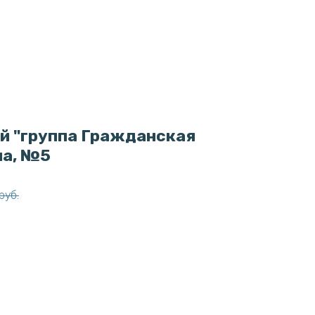
й "группа Гражданская
ла, №5
руб.