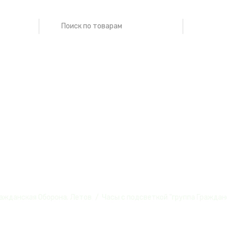
еткой "группа 
винила, №5
ажданская Оборона. Летов
Часы с подсветкой "группа Граждан