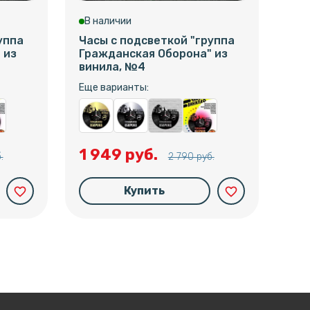
В наличии
В 
уппа
Часы с подсветкой "группа
Час
 из
Гражданская Оборона" из
Гра
винила, №4
вин
Еще варианты:
Еще
1 949 руб.
1 
.
2 790 руб.
Купить
favorite_border
favorite_border